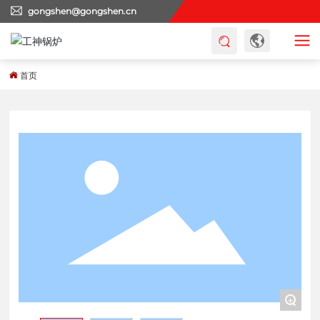
gongshen@gongshen.cn
首页
+