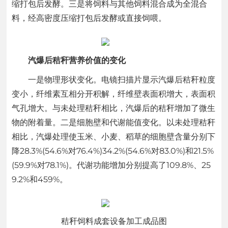
缩打包后发酵。三是将饲料与其他饲料混合成为全混合
料，经高密度压缩打包后发酵或直接饲喂。
汽爆后秸秆营养价值的变化
一是物理形状变化。电镜扫描片显示汽爆后秸秆粒度
变小，纤维素互相分开积解，纤维壁表面积增大，表面积
气孔增大。与未处理秸秆相比，汽爆后的秸秆增加了微生
物的附着量。二是细胞壁和代谢能值变化。以未处理秸秆
相比，汽爆处理使玉米、小麦、稻草的细胞壁含量分别下
降28.3%(54.6%对76.4%)34.2%(54.6%对83.0%)和21.5%
(59.9%对78.1%)。代谢功能增加分别提高了109.8%、25
9.2%和459%。
秸秆饲料成套设备加工成品图