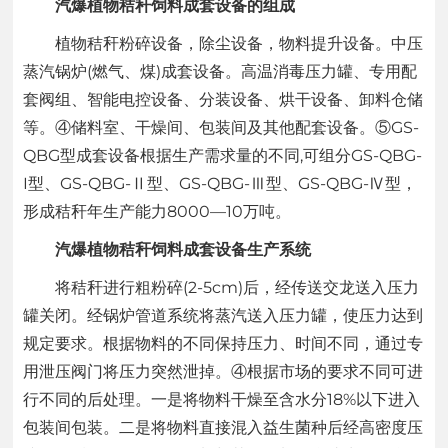
汽爆植物秸秆饲料成套设备的组成
植物秸秆粉碎设备，除尘设备，物料提升设备。中压
蒸汽锅炉(燃气、煤)成套设备。高温消毒压力罐、专用配
套阀组、智能电控设备、分装设备、烘干设备、卸料仓储
等。④储料室、干燥间、包装间及其他配套设备。⑤GS-
QBG型成套设备根据生产需求量的不同,可组分GS-QBG-
I型、GS-QBG-Ⅱ型、GS-QBG-Ⅲ型、GS-QBG-Ⅳ型，
形成秸秆年生产能力8000—10万吨。
汽爆植物秸秆饲料成套设备生产系统
将秸秆进行粗粉碎(2-5cm)后，经传送交龙送入压力
罐关闭。经锅炉管道系统将蒸汽送入压力罐，使压力达到
规定要求。根据物料的不同保持压力、时间不同，通过专
用泄压阀门将压力突然泄掉。④根据市场的要求不同可进
行不同的后处理。一是将物料干燥至含水分18%以下进入
包装间包装。二是将物料直接混入益生菌种后经高密度压